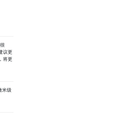
会很
建议更
，将更
微米级