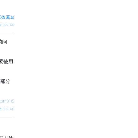
莫德·豪金
source
的问
要使用
一部分
tbm0115
source
可以处