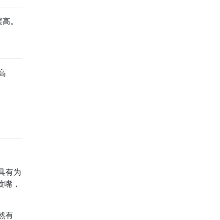
层高。
高
具有为
喷嘴，
然有