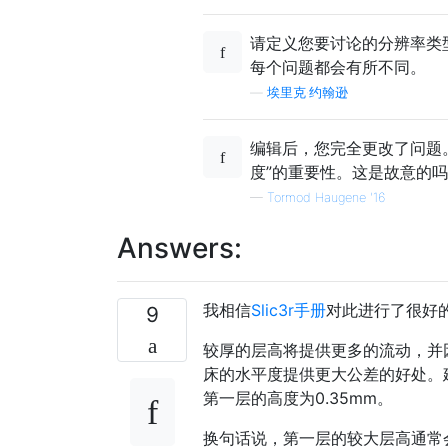
请定义您要讨论的分辨率类
每个问题都会有所不同。
—
埃里克·约翰逊
编辑后，您完全更改了问题
度”的重要性。这是故意的吗
—
Tormod Haugene '16
Answers:
我相信
Slic3r手册
对此进行了很好
9
较厚的层高将提供更多的流动，并
床的水平度提供更大公差的好处。建
第一层的高度为0.35mm。
换句话说，第一层的较大层高通常