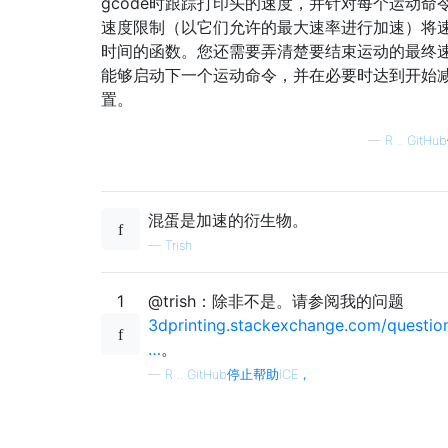
gcode时跟踪打印头的速度，并针对每个运动命
速度限制（以它们允许的最大速率进行加速）将
时间的函数。您还需要弄清楚要结束运动的最终
能够启动下一个运动命令，并在必要时达到开始
置。
—
R .. Git
混蛋是加速的衍生物。
—
Trish
1
@trish：除非不是。请参阅我的问题
3dprinting.stackexchange.com/questio
…
。
—
R .. GitHub停止帮助ICE，