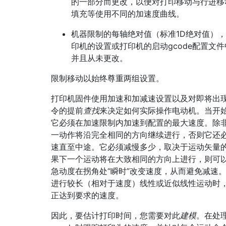
的一部分而更改，以便对打印移动与行进移
填充等使用不同的加速度曲线。
机器限制的每轴绝对值（标准1D绝对值）
印机的设置或打印机的启动gcode配置文
并且从未更改。
限制移动以始终尊重两组设置。
打印机固件使用加速和加减速设置以及对即将出
令的提前
查找
来决定如何实际操作电动机。当开
它必须在加速限制内加速到配置的最大速度。除
一动作将沿完全相同的方向继续进行，否则它还
速直至中途。它必须减慢多少，取决于运动矢量
果下一个运动将在大致相同的方向上进行，则可
急动度在拐角处“瞬时”改变速度，从而避免减速
进行较长（相对于速度）线性或近似线性运动时
正达到要求的速度。
因此，要估计打印时间，您需要对此
建模
。在处理