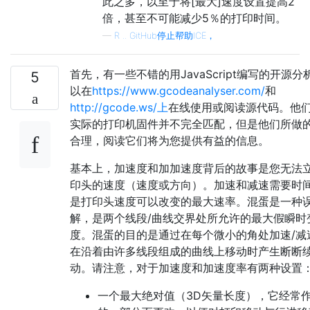
此之多，以至于将[最大]速度设置提高2
倍，甚至不可能减少5％的打印时间。
—
R .. GitHub停止帮助ICE，
首先，有一些不错的用JavaScript编写的开源
5
以在
https://www.gcodeanalyser.com/
和
http://gcode.ws/上
在线使用或阅读源代码。他
实际的打印机固件并不完全匹配，但是他们所做
合理，阅读它们将为您提供有益的信息。
基本上，加速度和加加速度背后的故事是您无法
印头的速度（速度或方向）。加速和减速需要时
是打印头速度可以改变的最大速率。混蛋是一种误
解，是两个线段/曲线交界处所允许的最大假瞬时
度。混蛋的目的是通过在每个微小的角处加速/减
在沿着由许多线段组成的曲线上移动时产生断断
动。请注意，对于加速度和加速度率有两种设置
一个最大绝对值（3D矢量长度），它经常作为