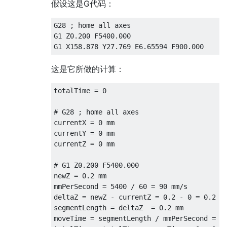
假设这是G代码：
G28 ; home all axes

G1 Z0.200 F5400.000

这是它所做的计算：
totalTime = 0

# G28 ; home all axes

currentX = 0 mm

currentY = 0 mm

currentZ = 0 mm

# G1 Z0.200 F5400.000

newZ = 0.2 mm

mmPerSecond = 5400 / 60 = 90 mm/s

deltaZ = newZ - currentZ = 0.2 - 0 = 0.2 mm
segmentLength = deltaZ  = 0.2 mm

moveTime = segmentLength / mmPerSecond = 0.