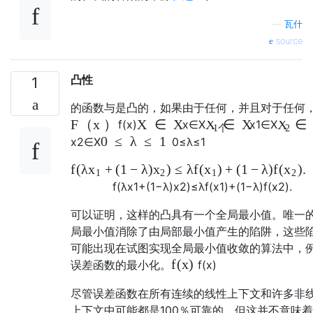
—
瓦什
source
凸性
1
的函数与是凸的，如果由于任何，并且对于任何
F
（
x
）
X
∈
X
∈
X
∈
X
X
f
(
x
)
x
∈
Χ
x
1
∈
Χ
1个
2
0
≤
λ
≤
1
x
2
∈
Χ
0
≤
λ
≤
1
f
(
λ
+
(
1
−
λ
)
)
≤
λ
f
(
)
+
(
1
−
λ
)
f
(
)
.
x
x
x
x
1
2
1
2
f
(
λ
x
1
+
(
1
−
λ
)
x
2
)
≤
λ
f
(
x
1
)
+
(
1
−
λ
)
f
(
x
2
)
.
可以证明，这样的凸具有一个全局最小值。唯一
局最小值消除了由局部最小值产生的陷阱，这些
可能出现在试图实现全局最小值收敛的算法中，
f
(
x
)
误差函数的最小化。
f
(
x
)
尽管误差函数在所有连续的线性上下文和许多非
上下文中可能都是100％可靠的，但这并不意味