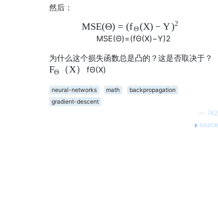
然后：
2
MSE
(
Θ
)
=
(
(
X
)
−
Y
f
)
Θ
MSE
(
Θ
)
=
(
f
Θ
(
X
)
−
Y
)
2
为什么这个损失函数总是凸的？这是否取决于？
（
X
）
F
f
Θ
(
X
)
Θ
neural-networks
math
backpropagation
gradient-descent
—
742
source