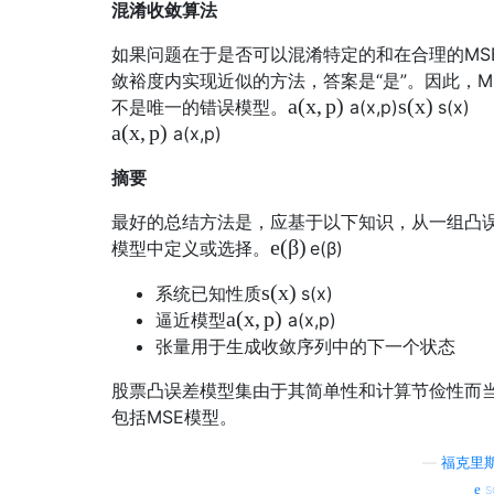
混淆收敛算法
如果问题在于是否可以混淆特定的和在合理的MS
敛裕度内实现近似的方法，答案是“是”。因此，M
a
(
x
,
p
)
s
(
x
)
不是唯一的错误模型。
a
(
x
,
p
)
s
(
x
)
a
(
x
,
p
)
a
(
x
,
p
)
摘要
最好的总结方法是，应基于以下知识，从一组凸
e
(
β
)
模型中定义或选择。
e
(
β
)
s
(
x
)
系统已知性质
s
(
x
)
a
(
x
,
p
)
逼近模型
a
(
x
,
p
)
张量用于生成收敛序列中的下一个状态
股票凸误差模型集由于其简单性和计算节俭性而
包括MSE模型。
—
福克里
s