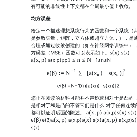
有可能的非线性上下文都在全局最小值上收敛。
均方误差
给定一个描述理想系统行为的函数和一个系统（
是参数矢量，矩阵，立方体或超立方体，），是
合理或通过收敛创建的（如在神经网络训练中）
s
(
x
)
方误差（MSE）函数可以表示如下。
s
(
x
)
a
(
x
,
p
)
p
1
≤
n
≤
N
a
(
x
,
p
)
p
1
≤
n
≤
N
−
1
2
e
(
β
)
:
=
[
a
(
)
−
s
(
)
N
∑
x
x
]
n
n
n
e
(
β
)
:=
N
−
1
∑
n
[
a
(
x
n
)
−
s
(
x
n
)
]
2
您正在阅读的材料可能并不声称或相对于是凸的
是相对于和是凸的不管它们是什么 对于任何连续
a
(
x
,
p
)
s
(
x
)
都可以证明后面的陈述。
a
(
x
,
p
)
s
(
x
)
e
(
β
)
a
(
x
,
p
)
s
(
x
)
a
(
x
,
p
)
s
(
e
(
β
)
a
(
x
,
p
)
s
(
x
)
a
(
x
,
p
)
s
(
x
)