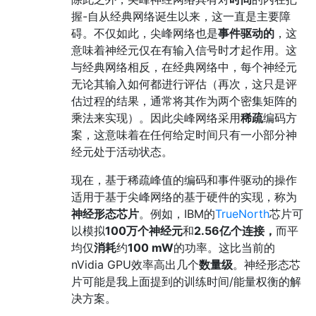
握-自从经典网络诞生以来，这一直是主要障
碍。不仅如此，尖峰网络也是
事件驱动的
，这
意味着神经元仅在有输入信号时才起作用。这
与经典网络相反，在经典网络中，每个神经元
无论其输入如何都进行评估（再次，这只是评
估过程的结果，通常将其作为两个密集矩阵的
乘法来实现）。因此尖峰网络采用
稀疏
编码方
案，这意味着在任何给定时间只有一小部分神
经元处于活动状态。
现在，基于稀疏峰值的编码和事件驱动的操作
适用于基于尖峰网络的基于硬件的实现，称为
神经形态芯片
。例如，IBM的
TrueNorth
芯片可
以模拟
100万个神经元
和
2.56亿个连接，
而平
均仅
消耗
约
100 mW
的功率。这比当前的
nVidia GPU效率高出几个
数量级
。神经形态芯
片可能是我上面提到的训练时间/能量权衡的解
决方案。