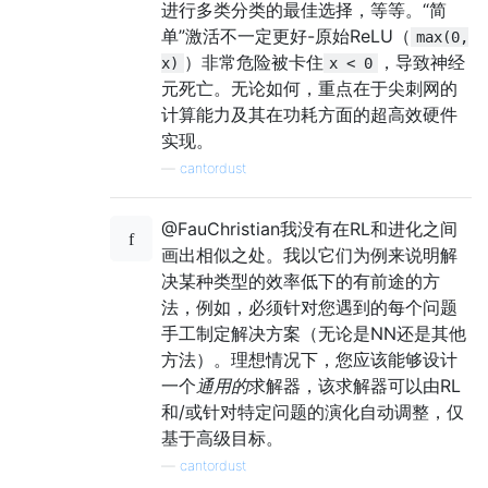
进行多类分类的最佳选择，等等。“简
单”激活不一定更好-原始ReLU（
max(0,
）非常危险被卡住
，导致神经
x)
x < 0
元死亡。无论如何，重点在于尖刺网的
计算能力及其在功耗方面的超高效硬件
实现。
—
cantordust
@FauChristian我没有在RL和进化之间
画出相似之处。我以它们为例来说明解
决某种类型的效率低下的有前途的方
法，例如，必须针对您遇到的每个问题
手工制定解决方案（无论是NN还是其他
方法）。理想情况下，您应该能够设计
一个
通用的
求解器，该求解器可以由RL
和/或针对特定问题的演化自动调整，仅
基于高级目标。
—
cantordust