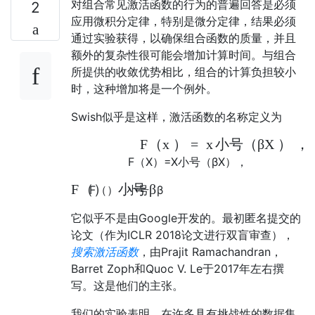
对组合常见激活函数的行为的普遍回答是必须
2
应用微积分定律，特别是微分定律，结果必须
通过实验获得，以确保组合函数的质量，并且
额外的复杂性很可能会增加计算时间。与组合
所提供的收敛优势相比，组合的计算负担较小
时，这种增加将是一个例外。
Swish似乎是这样，激活函数的名称定义为
F
（
x
）
=
x
小号
（
β
X
）
，
F
（
X
）
=
X
小号
（
β
X
）
，
F
（
）
小号
β
F
（
）
小号
β
它似乎不是由Google开发的。最初匿名提交的
论文（作为ICLR 2018论文进行双盲审查），
搜索激活函数
，由Prajit Ramachandran，
Barret Zoph和Quoc V. Le于2017年左右撰
写。这是他们的主张。
我们的实验表明，在许多具有挑战性的数据集