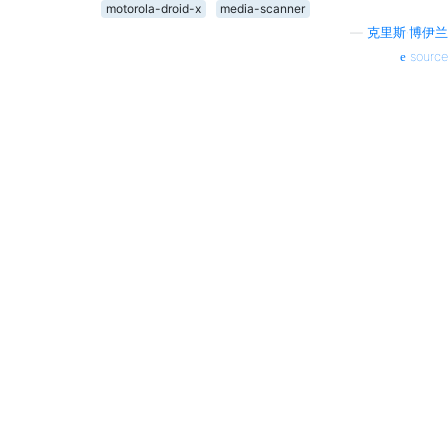
motorola-droid-x
media-scanner
—
克里斯·博伊兰
source