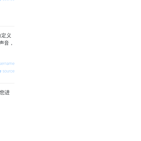
自定义
的声音，
sername
source
果您进