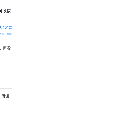
可以按
凯文米克
source
，但没
。感谢