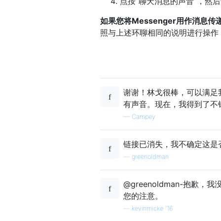
点按“聊天消息的声音”，然
如果您将Messenger用作消息
照与上述环聊相同的说明进行操作，
谢谢！林戈很棒，可以满足
有声音。现在，我得到了不
—
Campey
链接已消失，我不确定这是否与
—
greenoldman
@greenoldman-抱歉
您的注意。
—
kevinmicke '16