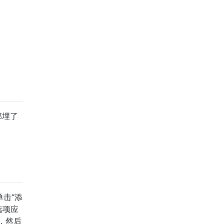
部埋了
击“添
选项应
，然后