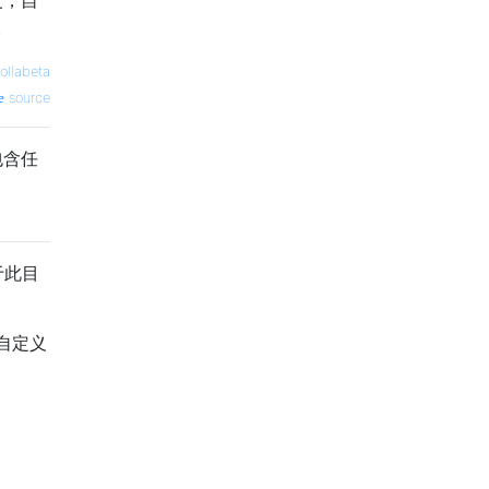
。
ollabeta
source
包含任
于此目
以自定义