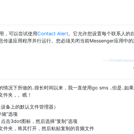
r应用，可以尝试使用
Contact Alert
。它允许您设置每个联系人的
传递应用程序并行运行。您必须关闭当前Messenger应用中
—
Uncreativeyou
况下所做的..很长时间以来，我一直使用go sms ..但是..如
文件夹，。瞧！
星设备上的默认文件管理器）
存储”选项
击3dot图标，然后选择“复制”选项
知”文件夹，将其打开，然后粘贴复制的音频文件