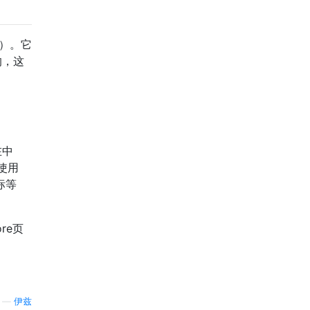
）。它
的，这
在中
使用
标等
re页
—
伊兹