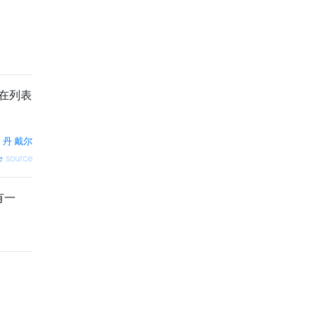
在列表
—
丹·戴尔
source
有一