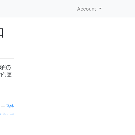
Account
如
表的形
。如何更
—
马特
source