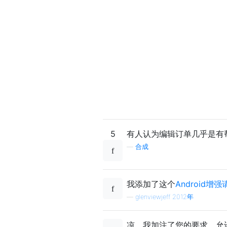
5
有人认为编辑订单几乎是有
—
合成
我添加了这个
Android增强
—
glenviewjeff 2012年
凉。我加注了您的要求。允