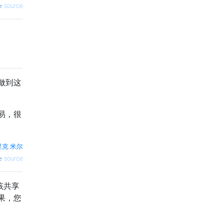
source
做到这
易，很
里克·米尔
source
该共享
果，您