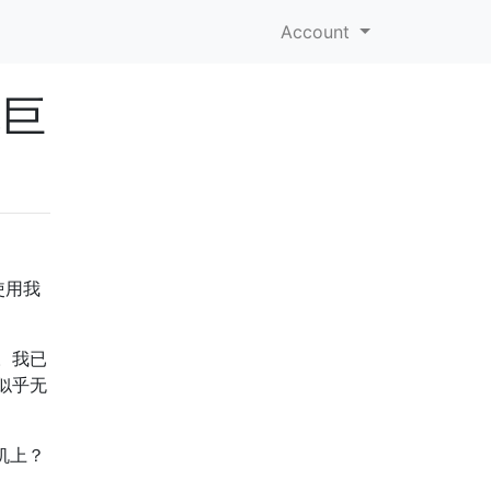
Account
耗巨
使用我
。我已
似乎无
机上？