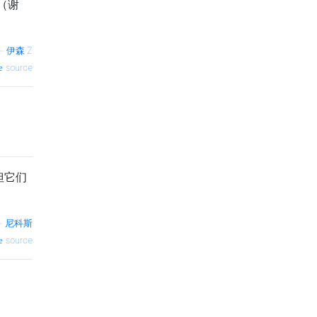
”（谢
—
伊森·Z
source
但它们
—
尼科斯
source