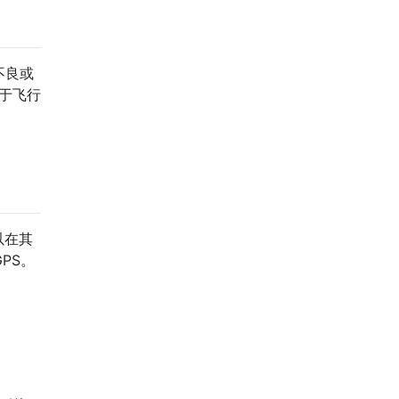
不良或
处于飞行
以在其
GPS。