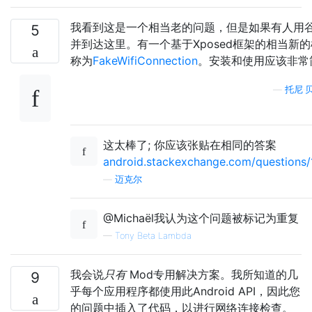
我看到这是一个相当老的问题，但是如果有人用
5
并到达这里。有一个基于Xposed框架的相当新
称为
FakeWifiConnection
。安装和使用应该非常
—
托尼·
这太棒了; 你应该张贴在相同的答案
android.stackexchange.com/questions/1
—
迈克尔
@Michaël我认为这个问题被标记为重复
—
Tony Beta Lambda
我会说
只有
Mod专用解决方案。我所知道的几
9
乎每个应用程序都使用此Android API，因此您
的问题中插入了代码，以进行网络连接检查。