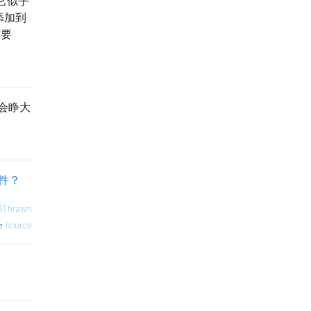
它似乎
添加到
作要
会睁大
事件？
AThrawn
source