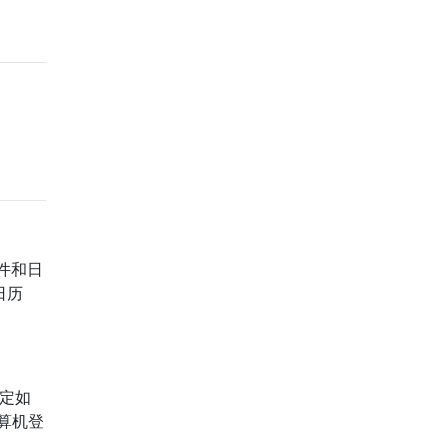
邮件和日
日历
确定如
计算机登