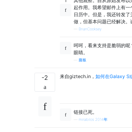
1
其他观察。自从原始发布以
起作用。我希望邮件上有一
日历中。但是，我还转发了无法
做，但基本问题已经解决。
—
BrianCooksey
呵呵，看来支持是脆弱的呢？
眼睛。
—
腹板
来自giztech.in，
如何在Galaxy
-2
链接已死。
—
mirabilos 2014年