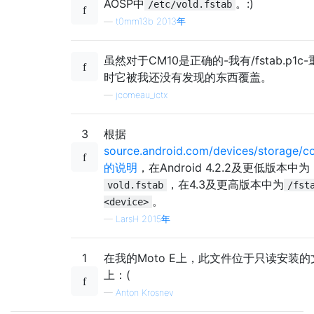
AOSP中
。:)
/etc/vold.fstab
—
t0mm13b 2013年
虽然对于CM10是正确的-我有/fstab.p1c
时它被我还没有发现的东西覆盖。
—
jcomeau_ictx
3
根据
source.android.com/devices/storage/co
的说明
，在Android 4.2.2及更低版本中为
，在4.3及更高版本中为
vold.fstab
/fst
。
<device>
—
LarsH 2015年
1
在我的Moto E上，此文件位于只读安装
上：(
—
Anton Krosnev