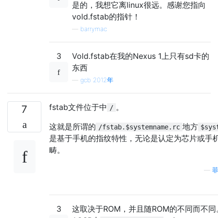
是的，我想它离linux很远。感谢您指向
vold.fstab的指针！
—
barrymac
3
Vold.fstab在我的Nexus 1上只有sd卡的
东西
—
gcb 2012年
fstab文件位于中
。
7
/
这就是所谓的
地方
/fstab.$systemname.rc
$sys
是基于手机的指纹特性，无论是认定为芯片或手
畴。
—
菲
3
这取决于ROM，并且随ROM的不同而不同