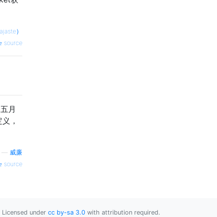
ajaste）
source
约五月
定义，
—
威廉
source
Licensed under
cc by-sa 3.0
with attribution required.