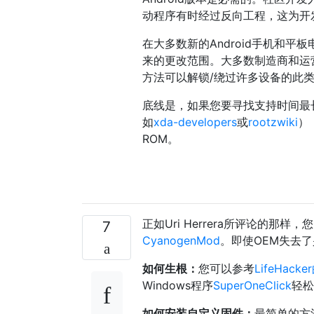
动程序有时经过反向工程，这为开
在大多数新的Android手机和
来的更改范围。大多数制造商和运
方法可以解锁/绕过许多设备的此
底线是，如果您要寻找支持时间最长
如
xda-developers
或
rootzwiki
）
ROM。
正如Uri Herrera所评论的那样，
7
CyanogenMod
。即使OEM失去
如何生根：
您可以参考
LifeHac
Windows程序
SuperOneClick
轻松
如何安装自定义固件：
最简单的方