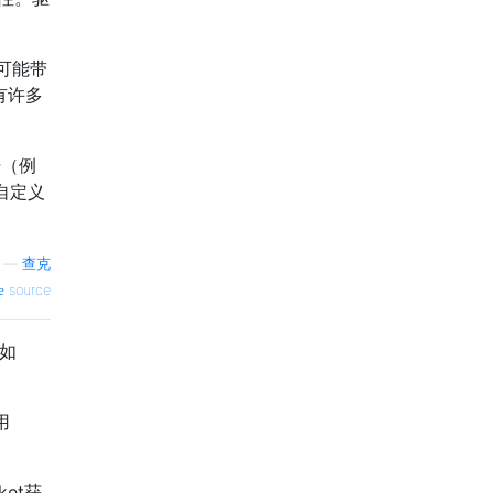
可能带
有许多
坛（例
自定义
—
查克
source
如
用
ket获