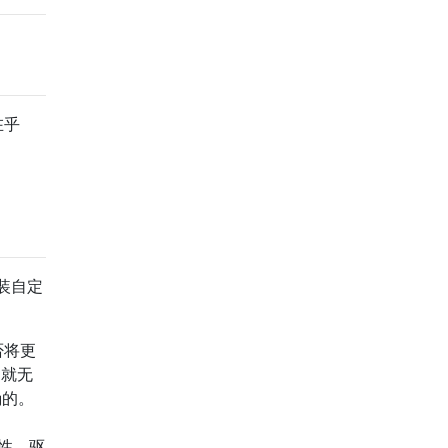
在乎
装自定
否将更
，就无
确的。
能性。驱