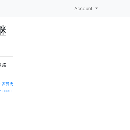
Account
继
条路
—
罗曼史
source