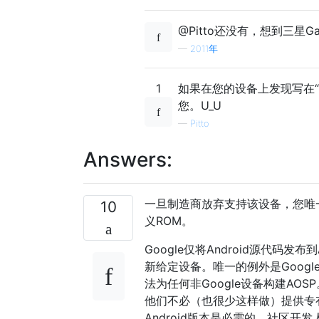
@Pitto还没有，想到三星Galax
—
2011年
1
如果在您的设备上发现写在“三
您。U_U
—
Pitto
Answers:
一旦制造商放弃支持该设备，您唯
10
义ROM。
Google仅将Android源代码
新给定设备。唯一的例外是Goog
法为任何非Google设备构建A
他们不必（也很少这样做）提供专
Android版本是必需的。社区