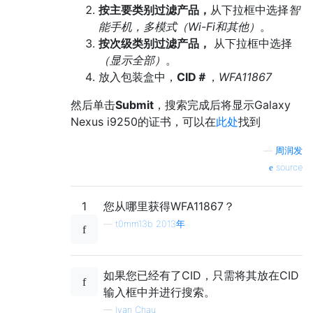
按主要类别过滤产品，
从下拉框中选择
智
能手机，多模式（Wi-Fi和其他）
。
按次级类别过滤产品，
从下拉框中选择
（显示全部）
。
放入包装盒中，
CID＃
，
WFA11867
然后单击
Submit
，搜索完成后将显示Galaxy
Nexus i9250的证书，可以在
此处
找到
—
周润发
source
1
您从哪里获得WFA11867？
—
t0mm13b 2013年
如果您已经有了CID，只需将其放在CID
输入框中并进行搜索。
—
Ivan Chau