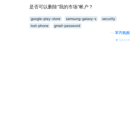
是否可以删除“我的市场”帐户？
google-play-store
samsung-galaxy-s
security
lost-phone
gmail-password
—
苯丙氨酸
source