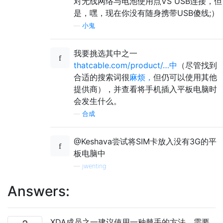
对无线网络与电池使用点VS USB连接，但
是，嘿，现在你没有随身携带USB傻线;）
—
小鬼
我要挑选其中之一
thatcable.com/product/…中
（尽管找到
合适的搜索词很
麻烦，
但仍可以使用其他
提供商），并查看将手机插入平板电脑时
会发生什么。
—
合成
@Keshava尝试将SIM卡放入没有3G的平
板电脑中
—
jwenting
Answers:
XDA成员之一建议使用一种棘手的方法。需要