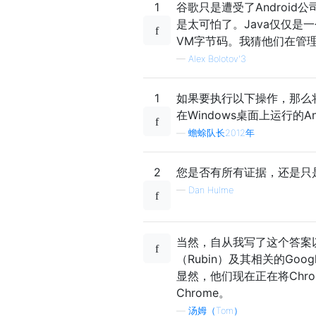
1
谷歌只是遭受了Android
是太可怕了。Java仅仅是一
VM字节码。我猜他们在管
—
Alex Bolotov'3
1
如果要执行以下操作，那么将An
在Windows桌面上运行的An
—
蟾蜍队长2012年
2
您是否有所有证据，还是只
—
Dan Hulme
当然，自从我写了这个答案以
（Rubin）及其相关的Go
显然，他们现在正在将Chro
Chrome。
—
汤姆（Tom）