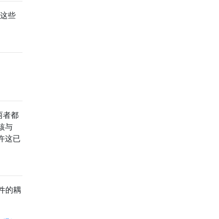
这些
两者都
核与
许这已
件的耦