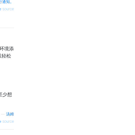
行通知。
source
行环境添
以轻松
至少想
—
汤姆
source