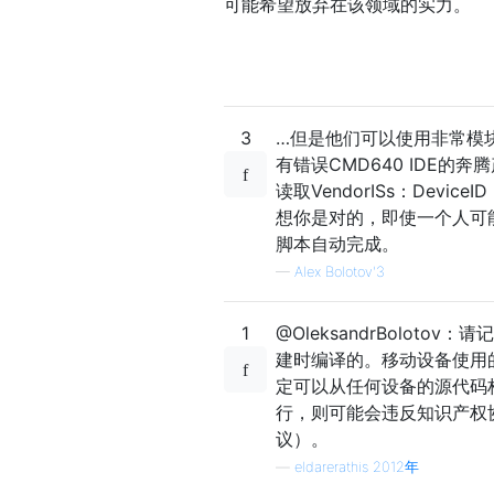
可能希望放弃在该领域的实力。
3
…但是他们可以使用非常模
有错误CMD640 IDE的奔
读取VendorISs：Dev
想你是对的，即使一个人可能
脚本自动完成。
—
Alex Bolotov'3
1
@OleksandrBolot
建时编译的。移动设备使用
定可以从任何设备的源代码构建
行，则可能会违反知识产权
议）。
—
eldarerathis 2012年