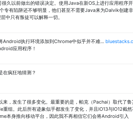
公司很久以前做出的错误决定。使用Java在新OS上进行应用程序
个专有陷阱还不够明显，他们甚至不需要Java来为Dalvik创建非J
理层中只有叛徒可以解释一切。
droid执行环境添加到Chrome中似乎并不难...
bluestacks.
droid应用程序！
是在疯狂地猜测？
来，发生了很多变化。最重要的是，帕克（Pachai）取代了鲁
ogle重组。此后所有迹象似乎都发生了变化，并且IO13与IO12截
me本身推向移动平台，因此我不再相信它们会将Android引入