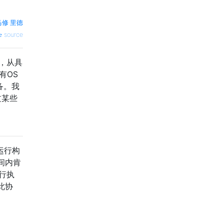
马修·里德
source
，从具
有OS
备。我
过某些
在运行构
间内肯
自行执
此协