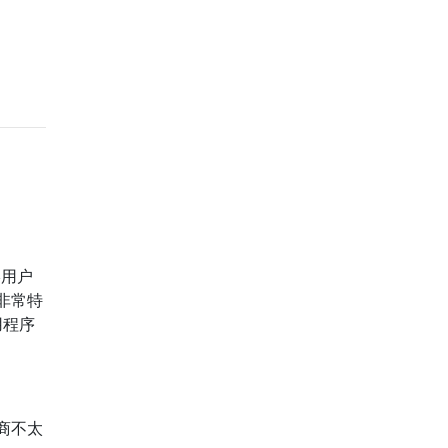
终用户
非常特
用程序
商不太