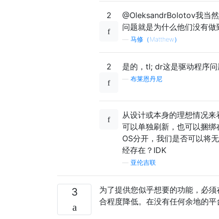
2
@OleksandrBolotov我
问题就是为什么他们没有做
—
马修（Matthew）
2
是的，tl; dr这是驱动程
—
布莱恩丹尼
从设计或本身的理想情况来看
可以单独刷新，也可以捆绑
OS分开，我们是否可以将无
经存在？IDK
—
亚伦吉联
为了提供您似乎想要的功能，必须在
3
合程度降低。在没有任何余地的平