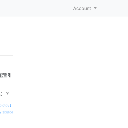
Account
配置引
统）？
lotov）
source