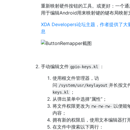
重新映射硬件按钮的工具。或更好：一个通
用于编辑Android用来映射键的键布局映射
XDA Developers论坛主题，作者提供了
息
手动编辑文件
：
gpio-keys.kl
使用根文件管理器，访
问
并长按文
/system/usr/keylayout
；
keys.kl
从弹出菜单中选择“属性”；
将文件权限更改为
以便能
rw-rw-rw-
内容；
拥有新的权限后，使用文本编辑器打
在文件中搜索以下两行：