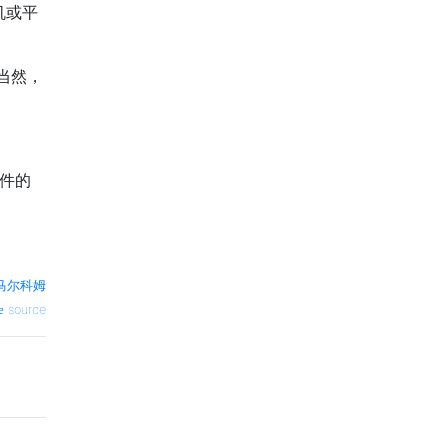
机或平
当然，
文件的
马尔科姆
source