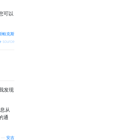
您可以
斯帕克斯
source
，我发现
信息从
的通
—
安吉