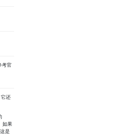
参考官
。它还
的
。如果
，这是