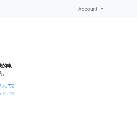
Account
我的电
的。
拿大卢克
source