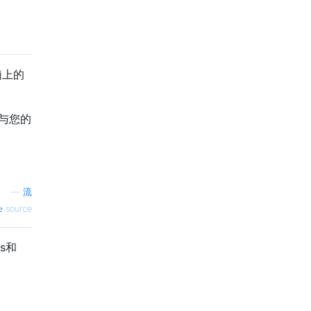
脑上的
以与您的
—
流
source
ws和