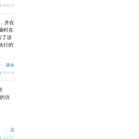
source
息，并在
脑时在
行了设
执行的
—
跳伞
source
些
需的功
—
流
source