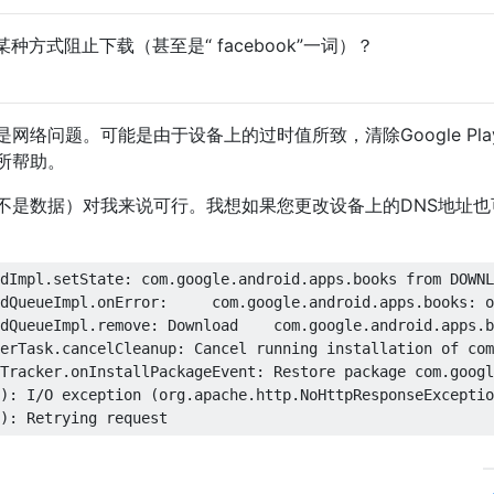
方式阻止下载（甚至是“ facebook”一词）？
络问题。可能是由于设备上的过时值所致，清除Google Pla
所帮助。
而不是数据）对我来说可行。我想如果您更改设备上的DNS地址也
dImpl.setState: com.google.android.apps.books from DOWNL
dQueueImpl.onError:     com.google.android.apps.books: o
dQueueImpl.remove: Download    com.google.android.apps.b
erTask.cancelCleanup: Cancel running installation of com
Tracker.onInstallPackageEvent: Restore package com.googl
): I/O exception (org.apache.http.NoHttpResponseExceptio