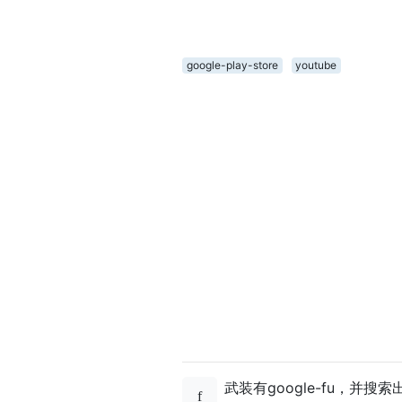
google-play-store
youtube
武装有google-fu，并搜