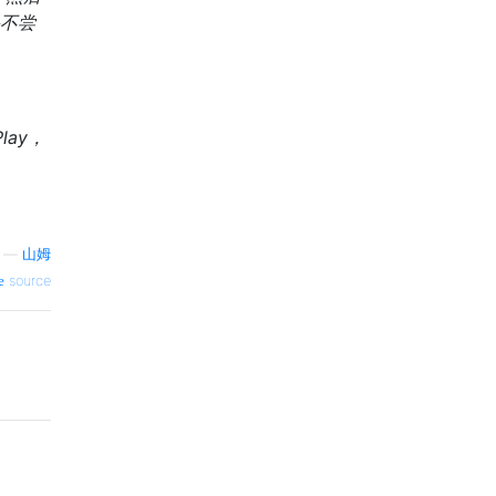
果不尝
lay，
—
山姆
source