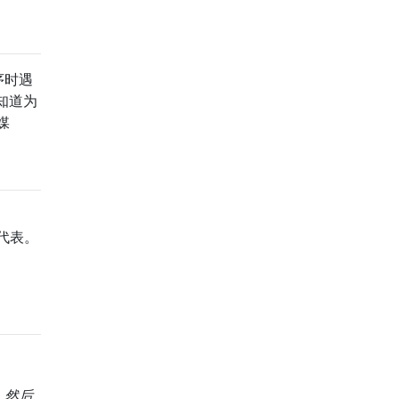
序时遇
知道为
媒
代表。
。然后