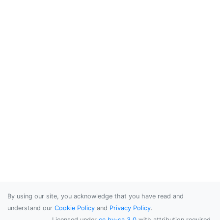
By using our site, you acknowledge that you have read and
understand our
Cookie Policy
and
Privacy Policy
.
Licensed under
cc by-sa 3.0
with attribution required.