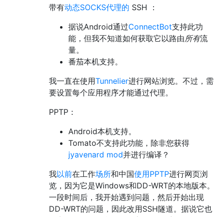
带有
动态SOCKS代理的
SSH ：
据说Android通过
ConnectBot
支持此功
能，但我不知道如何获取它以路由
所有
流
量。
番茄本机支持。
我一直在使用
Tunnelier
进行网站浏览。不过，需
要设置每个应用程序才能通过代理。
PPTP：
Android本机支持。
Tomato不支持此功能，除非您获得
jyavenard mod
并进行编译？
我
以前
在工作
场所
和中国
使用PPTP
进行网页浏
览，因为它是Windows和DD-WRT的本地版本。
一段时间后，我开始遇到问题，然后开始出现
DD-WRT的问题，因此改用SSH隧道。据说它也