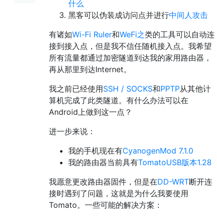
什么
黑客可以伪装成访问点并进行
中间人攻击
有诸如
Wi-Fi Ruler
和
WeFi之
类的工具可以自动连
接到接入点，但是我不信任随机接入点。我希望
所有流量都通过加密隧道到达我的家用路由器，
再从那里到达Internet。
我之前已经使用
SSH / SOCKS
和
PPTP
从其他计
算机完成了此类隧道。有什么办法可以在
Android上做到这一点？
进一步来说：
我的手机现在有
CyanogenMod 7.1.0
我的路由器当前具有
TomatoUSB版本1.28
我愿意更改路由器固件，但是在
DD-WRT
断开连
接时遇到了问题，这就是为什么我要使用
Tomato。一些可能的解决方案：