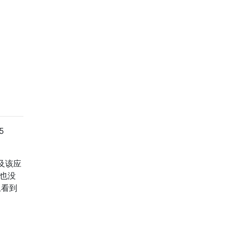
5
及该应
也没
上看到