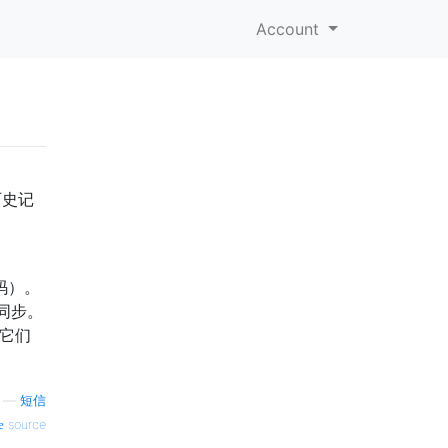
Account
历史记
密码）。
行同步。
使它们
—
短信
source