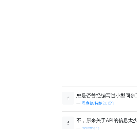
您是否曾经编写过小型同步
—
理查德·特纳2015年
不，原来关于API的信息太少
—
msiemens