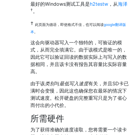
最好的Windows测试工具是
h2testw
，从
海泽
†
。
†
此页面为德语，即使格式不佳，也可以阅读
google翻译版
本
。
这会向驱动器写入一个独特的，可验证的模
式，从而完全填满它。由于该模式是唯一的，
因此它可以验证回读的数据实际上与写入的数
据相同，并且该卡没有报告其容量比实际容量
高。
由于该
类别
与
最低写入速度
有关，并且SD卡已
满时会变慢，因此这也确保您在最坏的情况下
测试速度。松开硬盘的完整重写只是为了省心
而付出的小代价。
所需硬件
为了获得准确的速度读取，您将需要一个读卡