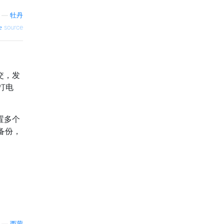
—
牡丹
source
社交，发
打电
置多个
备份，
—
西蒙