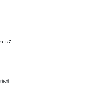
us 7
何售后