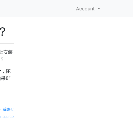
Account
？
脑上安装
？
计，陀
果8“
—
威廉·C
source