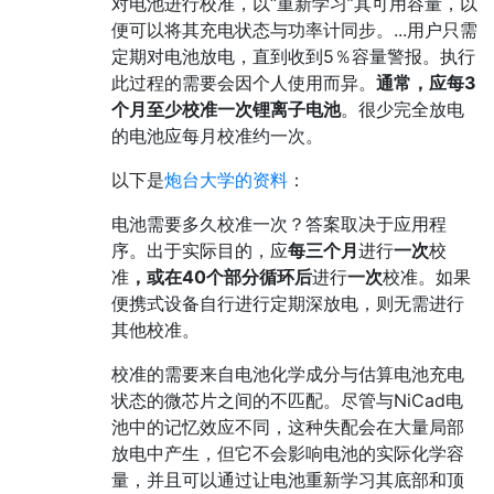
对电池进行校准，以“重新学习”其可用容量，以
便可以将其充电状态与功率计同步。...用户只需
定期对电池放电，直到收到5％容量警报。执行
此过程的需要会因个人使用而异。
通常，应每3
个月至少校准一次锂离子电池
。很少完全放电
的电池应每月校准约一次。
以下是
炮台大学的资料
：
电池需要多久校准一次？答案取决于应用程
序。出于实际目的，应
每三个月
进行
一次
校
准
，或在40个部分循环后
进行
一次
校准。如果
便携式设备自行进行定期深放电，则无需进行
其他校准。
校准的需要来自电池化学成分与估算电池充电
状态的微芯片之间的不匹配。尽管与NiCad电
池中的记忆效应不同，这种失配会在大量局部
放电中产生，但它不会影响电池的实际化学容
量，并且可以通过让电池重新学习其底部和顶