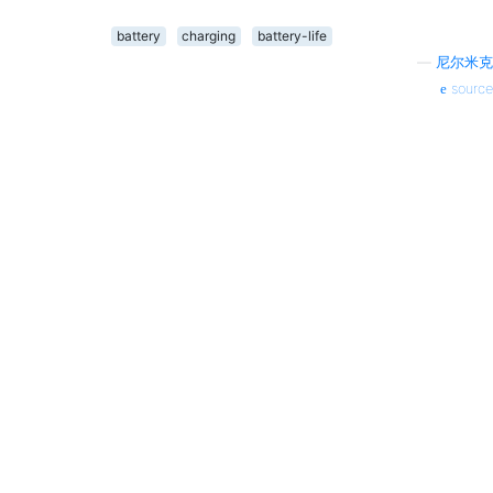
battery
charging
battery-life
—
尼尔米克
source