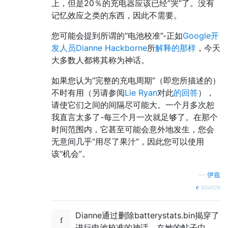
上，但是20％的充电器应该已经“哭”了。没有
记忆效应之类的东西，因此不需要。
您可能会提到所谓的“电池校准”-正如
Google开
发人员Dianne Hackborne
所
解释的那样
，今天
大多数人都将其称为神话。
如果您认为“完整的充电周期”（即您所描述的）
不时有用（另请参阅
Lie Ryan
对此
的回答
），
请使它们之间的间隔尽可能大。一个月多次恕
我直言太多了-每三个月一次就足够了。在那个
时间范围内，它甚至可能会意外地发生，您会
无意间几乎“用尽了果汁”，因此您可以使用
该“机会”。
—
伊兹
source
Dianne通过删除batterystats.bin揭穿了
进行电池校准的神话。在她的帖子中，