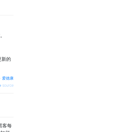
式。
更新的
—
爱德康
source
黑客每