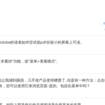
：
—
dobe的读者如何尝试使pdf在较小的屏幕上可读。
“文本重排”功能，按“菜单>查看模式”。
也让我感到困惑，几乎使产品变得糟透了..但是有一种方法：点击
块，您可以使用它来浏览页面-是的。包括在菜单中吗？
置，对吗？那是您在电子书阅读器中最基本的东西。