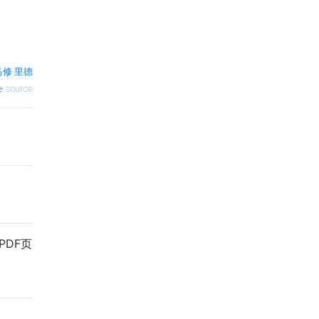
马修·里德
source
PDF页