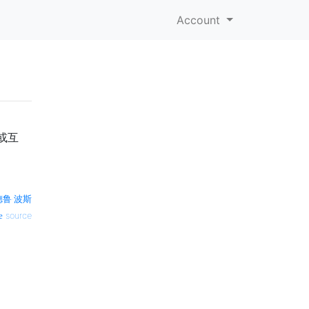
Account
或互
德鲁·波斯
source