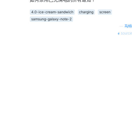
4.0-ice-cream-sandwich
charging
screen
samsung-galaxy-note-2
—
马特
source