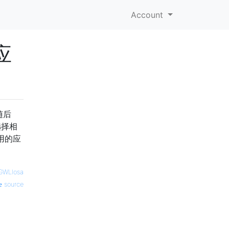
Account
应
随后
选择相
用的应
GWLlosa
source