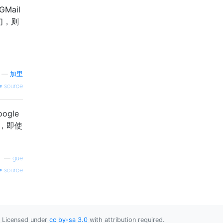
ail
们，则
—
加里
source
gle
死，即使
—
gue
source
Licensed under
cc by-sa 3.0
with attribution required.