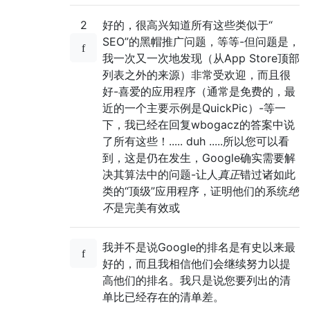
2
好的，很高兴知道所有这些类似于“
SEO”的黑帽推广问题，等等-但问题是，
我一次又一次地发现（从App Store顶部
列表之外的来源）非常受欢迎，而且很
好-喜爱的应用程序（通常是免费的，最
近的一个主要示例是QuickPic）-等一
下，我已经在回复wbogacz的答案中说
了所有这些！..... duh .....所以您可以看
到，这是仍在发生，Google确实需要解
决其算法中的问题-让人
真正
错过诸如此
类的“顶级”应用程序，证明他们的系统
绝
不
是完美有效或
我并不是说Google的排名是有史以来最
好的，而且我相信他们会继续努力以提
高他们的排名。我只是说您要列出的清
单比已经存在的清单差。