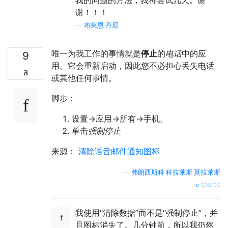
我的问题的方法，我将尝试几天。谢
谢！！！
—
布莱恩·丹尼
唯一为我工作的事情就是
停止
的
电话
中的应
9
用。它会重新启动，因此您不必担心丢失电话
或其他任何事情。
脚步：
设置->应用->所有->手机。
单击
强制停止
来源：
清除语音邮件通知图标
—
弗朗西斯科·科拉莱斯·莫拉莱斯
source
我使用“清除数据”而不是“强制停止”，并
且图标消失了。几分钟前，所以我仍然