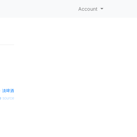
Account
—
淡啤酒
source