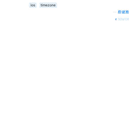
ios
timezone
—
蔡健雅
source