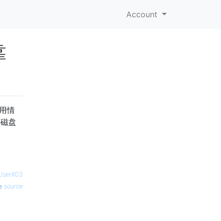
Account
靠
使用情
止磁盘
UserX03
source