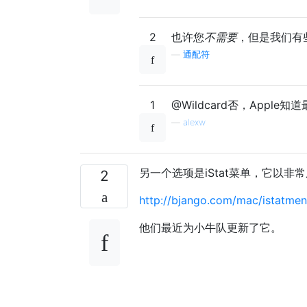
2
也许您
不需要
，但是我们有
—
通配符
1
@Wildcard否，Appl
—
alexw
另一个选项是iStat菜单，它以非
2
http://bjango.com/mac/istatmen
他们最近为小牛队更新了它。