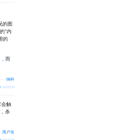
况的图
的“内
用的
力，
而
—
纳科
source
它会触
嗯，杀
—
用户名
source