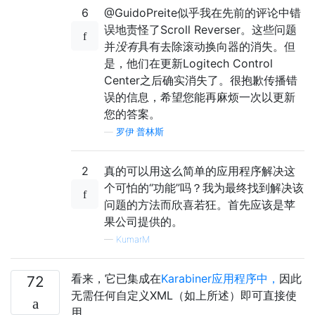
6
@GuidoPreite似乎我在先前的评论中错
误地责怪了Scroll Reverser。这些问题
并
没有
具有去除滚动换向器的消失。但
是，他们在更新Logitech Control
Center之后确实消失了。很抱歉传播错
误的信息，希望您能再麻烦一次以更新
您的答案。
—
罗伊·普林斯
2
真的可以用这么简单的应用程序解决这
个可怕的“功能”吗？我为最终找到解决该
问题的方法而欣喜若狂。首先应该是苹
果公司提供的。
—
KumarM
看来，它已集成在
Karabiner应用程序中，
因此
72
无需任何自定义XML（如上所述）即可直接使
用。