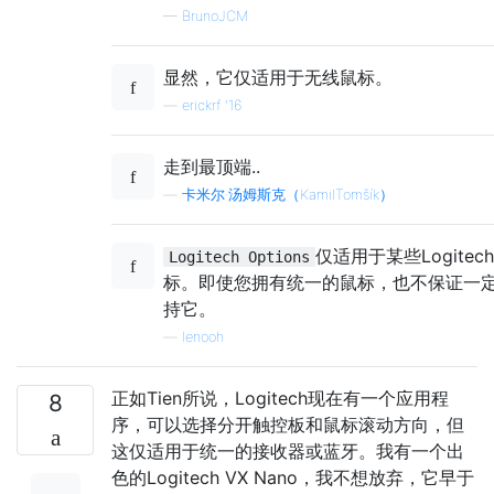
—
BrunoJCM
显然，它仅适用于无线鼠标。
—
erickrf '16
走到最顶端..
—
卡米尔·汤姆斯克（KamilTomšík）
仅适用于某些Logitec
Logitech Options
标。即使您拥有统一的鼠标，也不保证一
持它。
—
lenooh
正如Tien所说，Logitech现在有一个应用程
8
序，可以选择分开触控板和鼠标滚动方向，但
这仅适用于统一的接收器或蓝牙。我有一个出
色的Logitech VX Nano，我不想放弃，它早于