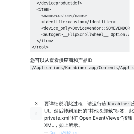
  </deviceproductdef>

  <item>

    <name>custom</name>

    <identifier>custom</identifier>

    <device_only>DeviceVendor::SOMEVENDOR, 
    <autogen>__FlipScrollWheel__ Option::FL
  </item>

您可以从查看供应商和产品ID
/Applications/Karabiner.app/Contents/Appli
3
要详细说明此过程，请运行该
Karabiner
UI。然后转到顶部的“其他＆卸载”标签。此页
private.xml”和“ Open EventVie
XML，如上所示。
—
CodingWithSpike