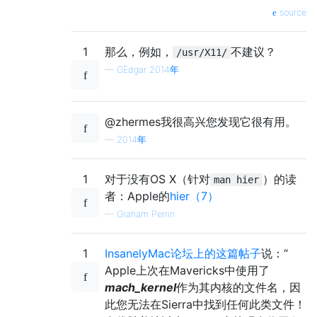
                         nfs/        C incl
source
                         objc/       C incl
                         protocols/  C incl
1
那么，例如，
不建议？
                         sys/        system
/usr/X11/
                         ufs/        C incl
—
GEdgar 2014年
               lib/      archive libraries

               libexec/  system daemons & s
@zhermes我很高兴您发现它很有用。
               local/    executables, libra
               sbin/     system daemons & s
—
2014年
               share/    architecture-indep
1
对于没有OS X（针对
）的读
man hier
                         calendar/  a varie
者：Apple的
hier（7）
                         dict/      word li
—
Graham Perrin
                                    web2   
                                    words  
1
InsanelyMac论坛上的这篇帖子
说：“
Apple上次在Mavericks中使用了
                         man/       manual 
mach_kernel
作为其内核的文件名，因
                         misc/      misc sy
此您无法在Sierra中找到任何此类文件！
                         mk/        templat