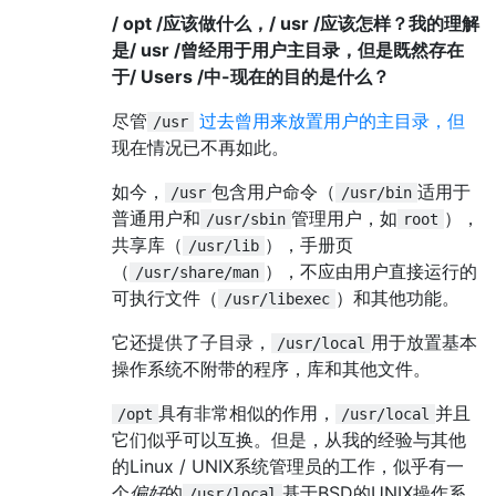
/ opt /应该做什么，/ usr /应该怎样？我的理解
是/ usr /曾经用于用户主目录，但是既然存在
于/ Users /中-现在的目的是什么？
尽管
过去曾用来放置用户的主目录，但
/usr
现在情况已不再如此。
如今，
包含用户命令（
适用于
/usr
/usr/bin
普通用户和
管理用户，如
），
/usr/sbin
root
共享库（
），手册页
/usr/lib
（
），不应由用户直接运行的
/usr/share/man
可执行文件（
）和其他功能。
/usr/libexec
它还提供了子目录，
用于放置基本
/usr/local
操作系统不附带的程序，库和其他文件。
具有非常相似的作用，
并且
/opt
/usr/local
它们似乎可以互换。但是，从我的经验与其他
的Linux / UNIX系统管理员的工作，似乎有一
个
偏好
的
基于BSD的UNIX操作系
/usr/local