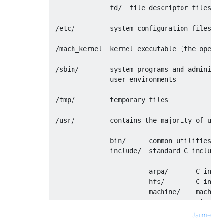
               fd/  file descriptor files; 
 /etc/         system configuration files a
 /mach_kernel  kernel executable (the opera
 /sbin/        system programs and administ
               user environments

 /tmp/         temporary files

 /usr/         contains the majority of use
               bin/      common utilities, 
               include/  standard C include
                         arpa/       C incl
                         hfs/        C incl
                         machine/    machin
                         net/        misc n
                         netinet/    C incl
—
Jaume