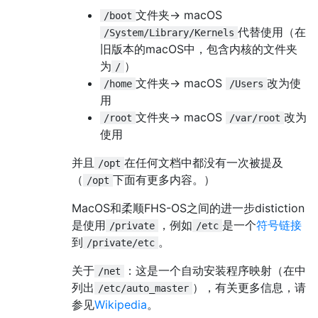
文件夹-> macOS
/boot
代替使用（在
/System/Library/Kernels
旧版本的macOS中，包含内核的文件夹
为
）
/
文件夹-> macOS
改为使
/home
/Users
用
文件夹-> macOS
改为
/root
/var/root
使用
并且
在任何文档中都没有一次被提及
/opt
（
下面有更多内容。）
/opt
MacOS和柔顺FHS-OS之间的进一步distiction
是使用
，例如
是一个
符号链接
/private
/etc
到
。
/private/etc
关于
：这是一个自动安装程序映射（在中
/net
列出
），有关更多信息，请
/etc/auto_master
参见
Wikipedia
。