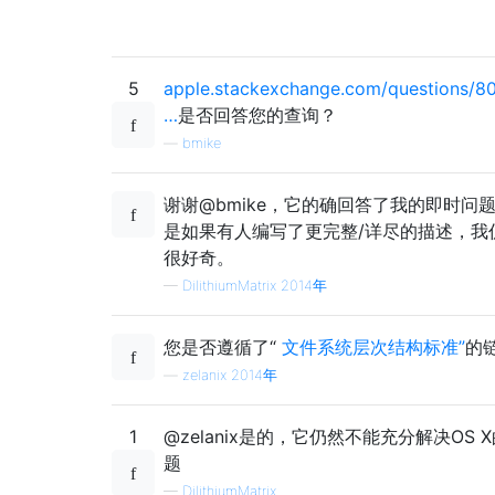
5
apple.stackexchange.com/questions/8
…
是否回答您的查询？
—
bmike
谢谢@bmike，它的确回答了我的即时问
是如果有人编写了更完整/详尽的描述，我
很好奇。
—
DilithiumMatrix 2014年
您是否遵循了“
文件系统层次结构标准”
的
—
zelanix 2014年
1
@zelanix是的，它仍然不能充分解决OS 
题
—
DilithiumMatrix