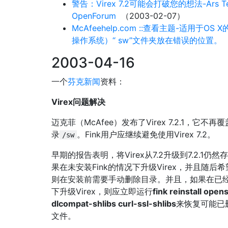
警告：Virex 7.2可能会打破您的想法-Ars Te
OpenForum
（2003-02-07）
McAfeehelp.com ::查看主题-适用于OS X的V
操作系统）“ sw”文件夹放在错误的位置。
（
2003-04-16
一个
芬克新闻
资料：
Virex问题解决
迈克菲（McAfee）发布了Virex 7.2.1，它不再覆
录
。Fink用户应继续避免使用Virex 7.2。
/sw
早期的报告表明，将Virex从7.2升级到7.2.1仍
果在未安装Fink的情况下升级Virex，并且随后希
则在安装前需要手动删除目录。并且，如果在已经安
下升级Virex，则应立即运行
fink reinstall open
dlcompat-shlibs curl-ssl-shlibs
来恢复可能已删
文件。