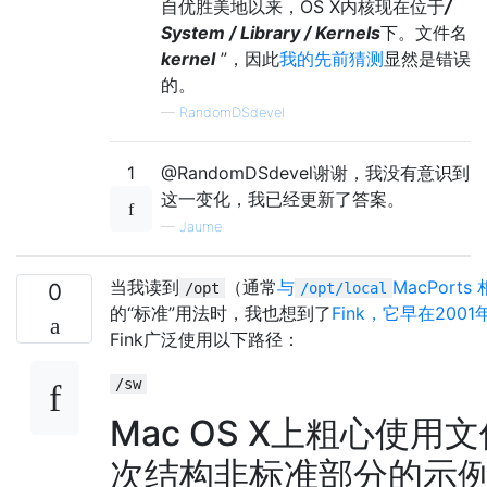
                         skel/      example
自优胜美地以来，OS X内核现在位于
/
                         tabset/    tab des
System / Library / Kernels
下。文件名
                                    cap fil
kernel
”，因此
我的先前猜测
显然是错误
                         zoneinfo/  timezon
的。
—
RandomDSdevel
 /var/         multi-purpose log, temporary
               at/        timed command sch
1
@RandomDSdevel谢谢，我没有意识到
               backups/   misc. backup file
这一变化，我已经更新了答案。
               db/        misc. automatical
—
Jaume
               log/       misc. system log 
               mail/      user mailbox file
当我读到
（通常
与
MacPorts
0
/opt
/opt/local
               run/       system informatio
的“标准”用法时，我也想到了
Fink，它早在200
                          booted

Fink广泛使用以下路径：
                          utmpx       datab
/sw
               rwho/      rwho data files; 
Mac OS X上粗心使用
               spool/     misc. printer and
次结构非标准部分的示
                          mqueue/     undel