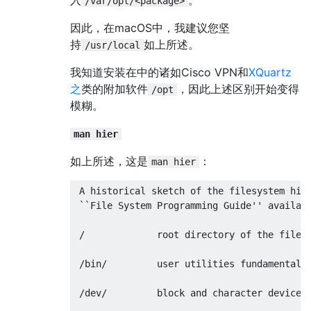
/var/opt/<package>
因此，在macOS中，我建议您坚
持
如上所述。
/usr/local
我知道安装在中的诸如Cisco VPN和
XQuartz
之
类的附加软件
，因此上述区别开始变得
/opt
模糊。
man hier
如上所述，这是
：
man hier
 A historical sketch of the filesystem hier
 ``File System Programming Guide'' availabl
 /             root directory of the filesy
 /bin/         user utilities fundamental t
 /dev/         block and character device f