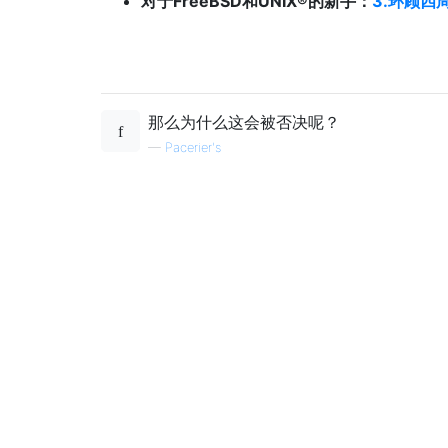
对于FreeBSD和UNIX®的新手：
3.环顾四
那么为什么这会被否决呢？
—
Pacerier's