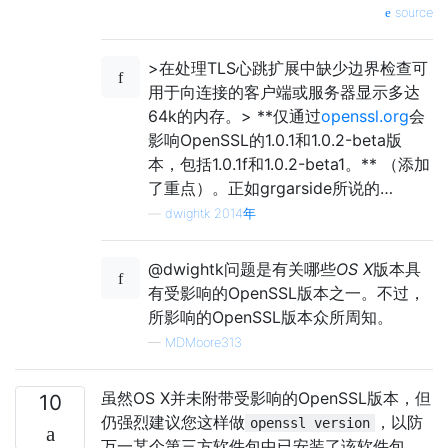
source
>在处理TLS心跳扩展中缺少边界检查可
用于向连接的客户端或服务器显示多达
64k的内存。> **仅通过
openssl.org
会
影响OpenSSL的1.0.1和1.0.2-beta版
本，包括1.0.1f和1.0.2-beta1。** （添加
了重点）。正如grgarside所说的…
—
dwightk 2014年
@dwightk问题是有关哪些
OS X
版本具
有受影响的OpenSSL版本之一。不过，
所影响的OpenSSL版本众所周知。
—
MDMoore313
虽然OS X并未附带受影响的OpenSSL版本，但
10
仍强烈建议您这样做
，以防
openssl version
万一某个第三方软件包中已安装了该软件包。