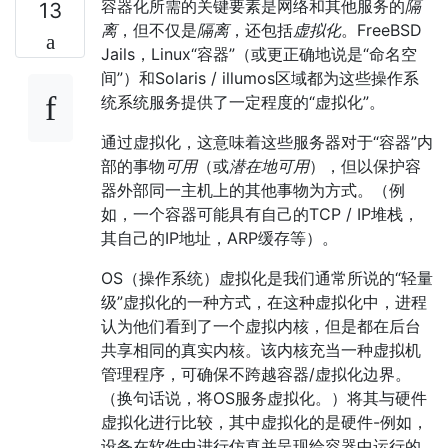
容器化所需的关键要素是网络和其他服务的
隔
13
离
，但不仅是
隔离
，还包括
虚拟化
。FreeBSD
Jails，Linux“容器”（或更正确地说是“命名空
间”）和Solaris / illumos区域都为这些操作系
统系统服务提供了一定程度的“虚拟化”。
通过虚拟化，这意味着这些服务器对于“容器”内
部的事物
可用
（或
潜在地可用
），但以保护容
器外部同一主机上的其他事物为方式。（例
如，一个容器可能具有自己的TCP / IP堆栈，
其自己的IP地址，ARP缓存等）。
OS（操作系统）虚拟化是我们通常所说的“轻量
级”虚拟化的一种方式，在这种虚拟化中，进程
认为他们看到了一个虚拟内核，但是都在后台
共享相同的真实内核。该内核充当一种虚拟机
管理程序，可确保不跨越容器/虚拟化边界。
（换句话说，将OS服务虚拟化。）将其与硬件
虚拟化进行比较，其中虚拟化的是硬件-例如，
设备在软件中进行仿真并呈现给容器中运行的