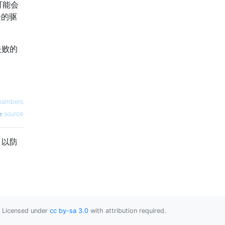
）可能会
告的驱
失败的
hambers
source
，以防
Licensed under
cc by-sa 3.0
with attribution required.