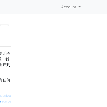
Account
现一
数据迁移
题。我
重启到
有任何
nderflow
source