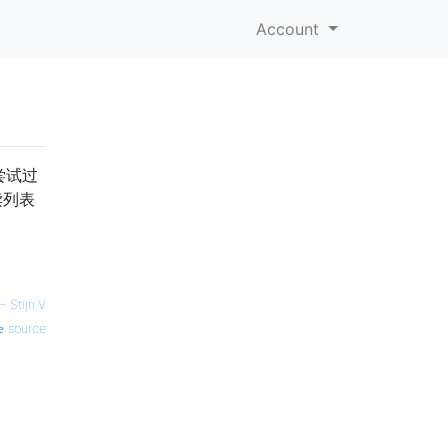
Account
经尝试过
读列表
—
Stijn.V
source