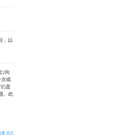
目，以
上/向
一次或
它们是
题。此
巴里·贝兰