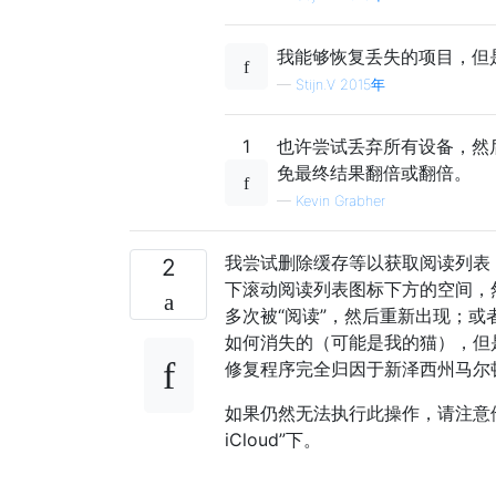
我能够恢复丢失的项目，但是
—
Stijn.V 2015年
1
也许尝试丢弃所有设备，然
免最终结果翻倍或翻倍。
—
Kevin Grabher
我尝试删除缓存等以获取阅读列表
2
下滚动阅读列表图标下方的空间，然
多次被“阅读”，然后重新出现；或
如何消失的（可能是我的猫），但
修复程序完全归因于新泽西州马尔顿市G
如果仍然无法执行此操作，请注意他还
iCloud”下。