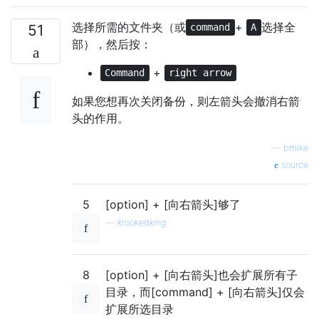
选择所需的文件夹（或
+
选择全
51
command
A
部），然后按：
+
Command
right arrow
如果您想再次关闭备份，则左箭头会撤消右箭
头的作用。
—
bmike
source
5
[option] + [向右箭头]够了
—
krookedking
8
[option] + [向右箭头]也会扩展所有子
目录，而[command] + [向右箭头]仅会
扩展所选目录