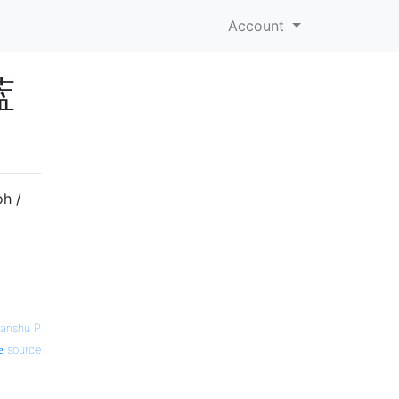
Account
蓝
 /
anshu P
source