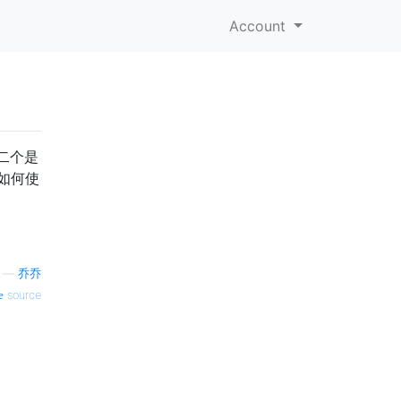
Account
第二个是
如何使
—
乔乔
source