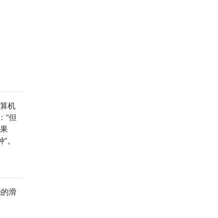
计算机
：“但
苹果
钟”。
独的滑