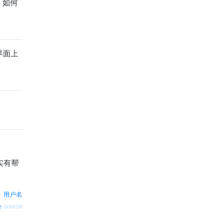
，如何
界面上
实有帮
—
用户名
source