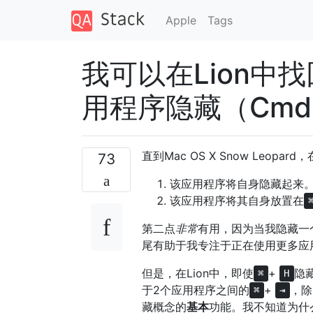
Apple
Tags
我可以在Lion中找回
用程序隐藏（Cmd
直到Mac OS X Snow Leopa
73
该应用程序将自身隐藏起来
该应用程序将其自身放置在
第二点
非常
有用，因为当我隐藏一
尾有助于我专注于正在使用更多应
但是，在Lion中，即使
+
隐
⌘
H
于2个应用程序之间的
+
，除
⌘
⇥
藏概念的
基本
功能。我不知道为什