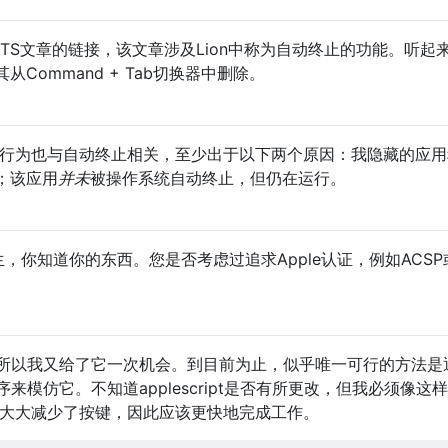
BITS文章的链接，该文章涉及Lion中称为自动终止的功能。听起
从Command + Tab切换器中删除。
堆栈行为也与自动终止相关，至少出于以下两个原因：我隐藏的应
；该应用
并未
被操作系统自动终止，但仍在运行。
rea —先生，你知道你的东西。您是否考虑过追求Apple认证，例如ACSP
所以我又给了它一次机会。到目前为止，似乎唯一可行的方法是
模仿它。不知道applescript是否有所更改，但我必须像这
。这也大大减少了按键，因此应该更快地完成工作。