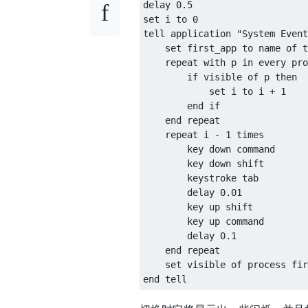
delay 0.5

set i to 0

tell application "System Event
    set first_app to name of t
    repeat with p in every pro
        if visible of p then

            set i to i + 1

        end if

    end repeat

    repeat i - 1 times

        key down command

        key down shift

        keystroke tab

        delay 0.01

        key up shift

        key up command

        delay 0.1

    end repeat

    set visible of process fir