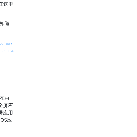
在这里
想知道
orrea）
source
，在再
全屏应
屏应用
OS应