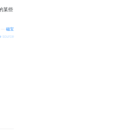
的某些
—
磁宝
source