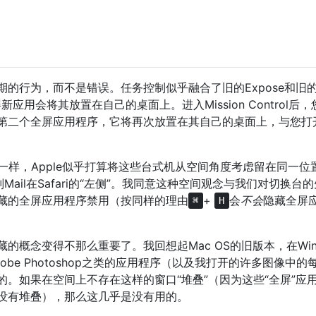
的行为，而不是错误。任务控制似乎融合了旧的Expose和旧
新应用会将其放置在自己的桌面上。进入Mission Control后
第二个全屏应用程序，它将再次放置在其自己的桌面上，与您打
es一样，Apple似乎打算将这些台式机从空间角度考虑留在同一位
，则Mail在Safari的“左侧”。我同意这种空间观念与我们对切换台
藏的全屏应用程序禁用（按同样的理由
+
会
不会
隐藏全屏
⌘
H
的概念变得不那么重要了。我回想起Mac OS的旧版本，在Wind
be Photoshop之类的应用程序（以及我打开的许多图像中的
。如果在空间上不存在这样的窗口“堆叠”（因为这些“全屏”应
没有堆叠），那么这几乎是没有用的。