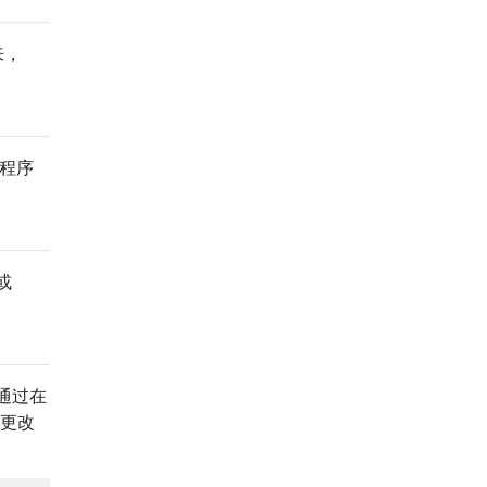
来，
用程序
或
通过在
样更改