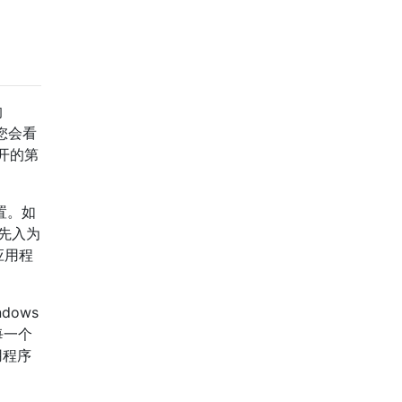
的
，您会看
开的第
置。如
的先入为
应用程
ows
每一个
用程序