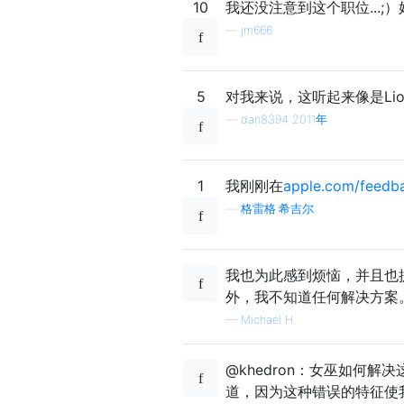
10
我还没注意到这个职位...;）好
—
jm666
5
对我来说，这听起来像是Lion
—
dan8394 2011年
1
我刚刚在
apple.com/feed
—
格雷格·希吉尔
我也为此感到烦恼，并且也提
外，我不知道任何解决方案
—
Michael H.
@khedron：女巫如何解
道，因为这种错误的特征使