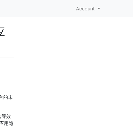
Account
应
台的末
这等效
应用隐