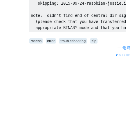
   skipping: 2015-09-24-raspbian-jessie.img
note:  didn't find end-of-central-dir signa
  (please check that you have transferred o
macos
error
troubleshooting
zip
—
毫威
source