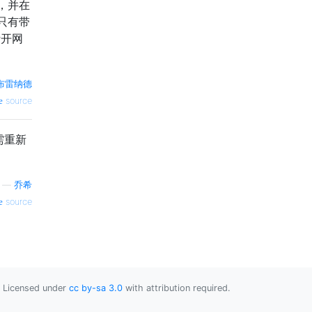
n，并在
只有带
断开网
布雷纳德
source
需重新
—
乔希
source
Licensed under
cc by-sa 3.0
with attribution required.