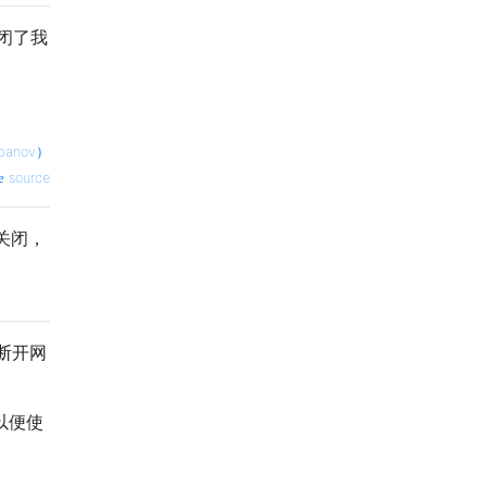
闭了我
anov）
source
关闭，
断开网
以便使