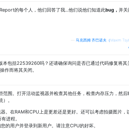
 Report的每个人，他们回答了我...他们说他们知道此
bug，
并关
—
马克西姆·齐巴诺夫（Maxim Tsyb
本包括22539260吗？还请确保询问是否已通过代码修复将其
/操作而将其关闭。
些范围。打开活动监视器并检查其他任务，检查内存压力，然后
统）。
器。在RAM和CPU上是更差还是更好。还可以考虑拍摄图片，
所有进程。
您的用户并登录到新用户。请注意CPU的好坏。