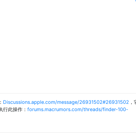
：
Discussions.apple.com/message/26931502#26931502
，
执行此操作：
forums.macrumors.com/threads/finder-100-