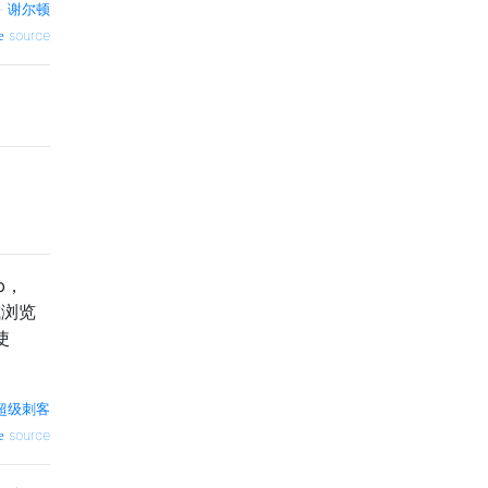
—
谢尔顿
source
b，
或浏览
使
超级刺客
source