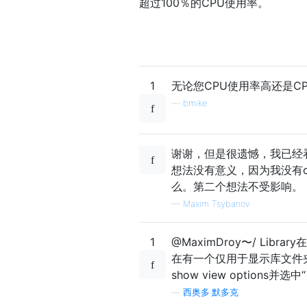
超过100％的CPU使用率。
1
无论您CPU使用率高还是C
—
bmike
谢谢，但是很遗憾，我已经
想法没有意义，因为我没有com.appl
么。第二个想法不受影响。
—
Maxim Tsybanov
1
@MaximDroy〜/ Li
在有一个仅用于显示库文件夹的
show view options并选中“ 
—
西奥多·默多克