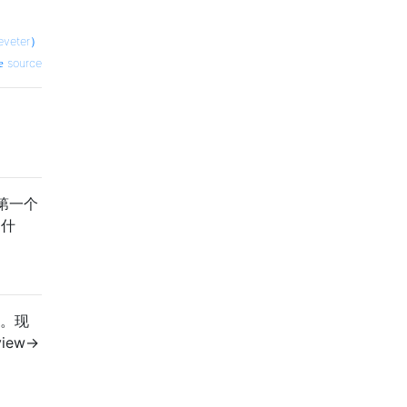
veter）
source
第一个
为什
它。现
ew->