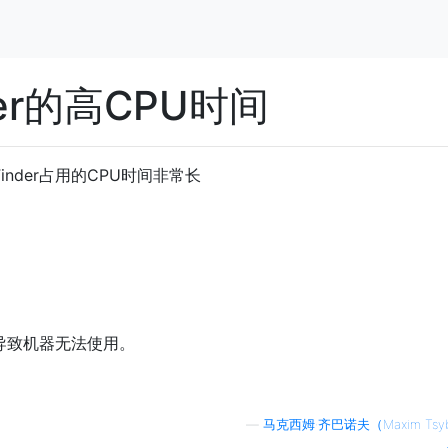
nder的高CPU时间
后，Finder占用的CPU时间非常长
率，导致机器无法使用。
—
马克西姆·齐巴诺夫（Maxim Tsyb