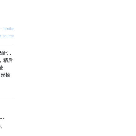
—
bmike
source
因此，
，稍后
使
图形操
至〜
持。