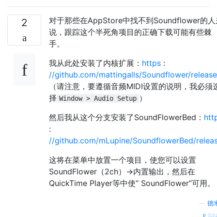
对于那些在AppStore中找不到Soundflower的
2
说，跟踪这个半死角项目的正确下载可能有些棘
手。
我从此处安装了内核扩展：
https
:
//github.com/mattingalls/Soundflower/releas
（请注意，要遵循音频MIDI设置的说明，我必须
择
）
Window > Audio Setup
然后我从这个分支安装了SoundFlowerBed：
htt
:
//github.com/mLupine/SoundflowerBed/relea
这将在菜单中放置一个项目，使您可以设置
SoundFlower（2ch）->内置输出，然后在
QuickTime Player等中使“ SoundFlower”可用。
—
德
sou