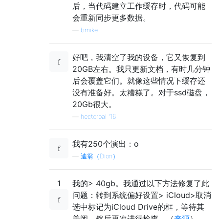
后，当代码建立工作缓存时，代码可能
会重新同步更多数据。
—
bmike
好吧，我清空了我的设备，它又恢复到
20GB左右。我只更新文档，有时几分钟
后会覆盖它们。就像这些情况下缓存还
没有准备好。太糟糕了。对于ssd磁盘，
20Gb很大。
—
hectorpal '16
我有250个演出：o
—
迪翁（Dion）
1
我的> 40gb。我通过以下方法修复了此
问题：转到系统偏好设置> iCloud>取消
选中标记为iCloud Drive的框，等待其
关闭，然后再次进行检查。（
来源
）