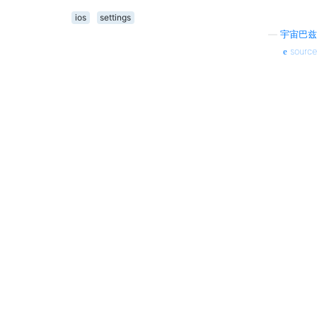
ios
settings
—
宇宙巴兹
source